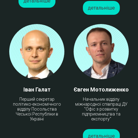
детальніше
детальніше
Іван Галат
Євген Мотолиженко
Перший секретар
Начальник відділу
політико-економічного
міжнародної співпраці ДУ
відділу Посольства
"Офіс з розвитку
Чеської Республіки в
підприємництва та
Україні
експорту"
детальніше