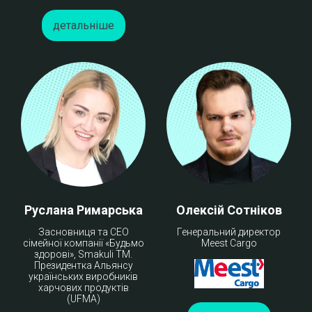
детальніше
Руслана Римарська
Олексій Сотніков
Засновниця та CEO
Генеральний директор
сімейної компанії «Будьмо
Meest Cargo
здорові», Smakulі ТМ.
Президентка Альянсу
українських виробників
харчових продуктів
(UFMA)