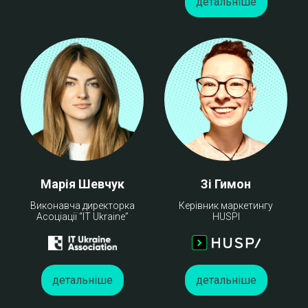
детальніше
Марія Шевчук
Зі Гимон
Виконавча директорка
Керівник маркетингу
Асоціації “IT Ukraine”
HUSPI
детальніше
детальніше