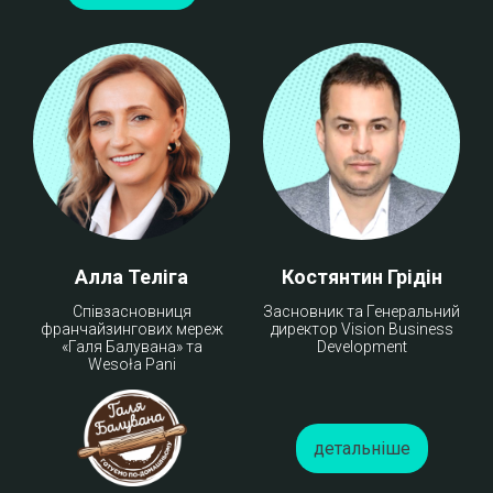
Алла Теліга
Костянтин Грідін
Співзасновниця
Засновник та Генеральний
франчайзингових мереж
директор Vision Business
«Галя Балувана» та
Development
Wesoła Pani
детальніше