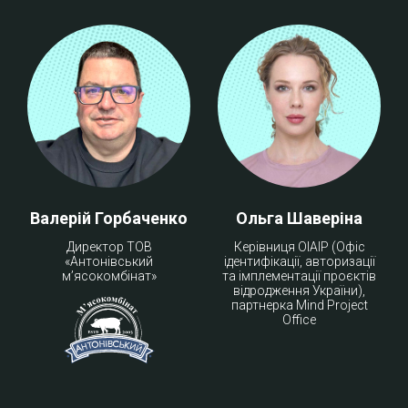
Валерій Горбаченко
Ольга Шаверіна
Директор ТОВ
Керівниця OIAIP (Офіс
«Антонівський
ідентифікації, авторизації
мʼясокомбінат»
та імплементації проєктів
відродження України),
партнерка Mind Project
Office